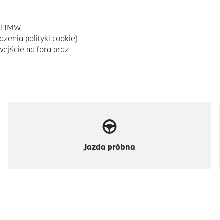
py BMW
zenia polityki cookie)
jście na fora oraz
Jazda próbna