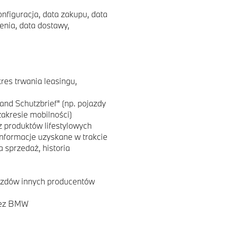
figuracja, data zakupu, data
ienia, data dostawy,
res trwania leasingu,
nd Schutzbrief" (np. pojazdy
akresie mobilności)
z produktów lifestylowych
informacje uzyskane w trakcie
a sprzedaż, historia
jazdów innych producentów
zez BMW