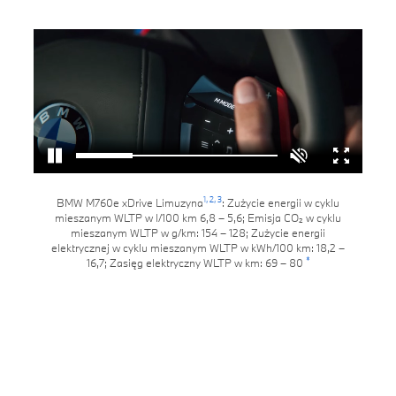
1,
2,
3
BMW M760e xDrive Limuzyna
: Zużycie energii w cyklu
mieszanym WLTP w l/100 km 6,8 – 5,6; Emisja CO₂ w cyklu
mieszanym WLTP w g/km: 154 – 128; Zużycie energii
elektrycznej w cyklu mieszanym WLTP w kWh/100 km: 18,2 –
*
16,7; Zasięg elektryczny WLTP w km: 69 – 80