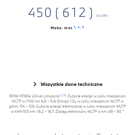
3
4
5
0
1
6
4
5
5
5
4
5
0
(
6
1
2
)
7
5
6
6
6
kW (KM)
5
6
1
7
2
3
8
6
7
7
7
1,
4,
5
Maks. moc
6
7
2
8
3
4
9
7
8
8
8
7
8
3
9
4
5
8
9
9
9
8
9
4
5
6
9
9
5
6
7
6
7
8
Wszystkie dane techniczne
7
8
9
1,
2,
3
BMW M760e xDrive Limuzyna
: Zużycie energii w cyklu mieszanym
WLTP w l/100 km 6,8 – 5,6; Emisja CO₂ w cyklu mieszanym WLTP w
8
9
g/km: 154 – 128; Zużycie energii elektrycznej w cyklu mieszanym WLTP
*
w kWh/100 km: 18,2 – 16,7; Zasięg elektryczny WLTP w km: 69 – 80
9