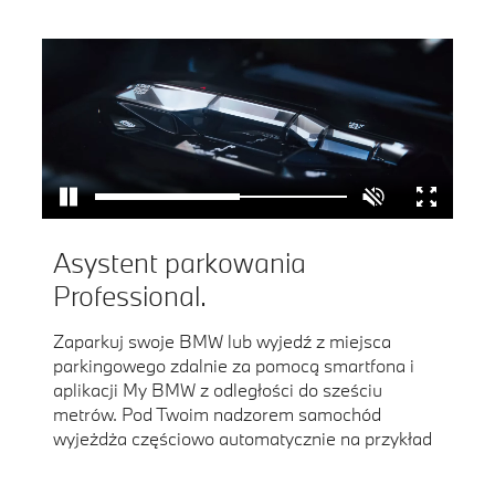
Asystent parkowania
Professional.
Zaparkuj swoje BMW lub wyjedź z miejsca
parkingowego zdalnie za pomocą smartfona i
aplikacji My BMW z odległości do sześciu
metrów. Pod Twoim nadzorem samochód
wyjeżdża częściowo automatycznie na przykład
z ciasnych miejsc parkingowych, ułatwiając Ci
7,
8,
10
wsiadanie.