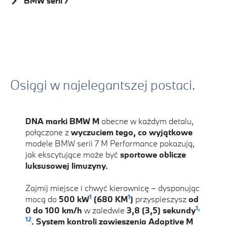
BMW serii 7
Osiągi w najelegantszej postaci.
DNA marki BMW M
obecne w każdym detalu,
połączone z
wyczuciem tego, co wyjątkowe
modele BMW serii 7 M Performance pokazują,
jak ekscytujące może być
sportowe oblicze
luksusowej limuzyny.
Zajmij miejsce i chwyć kierownicę – dysponując
1
1
mocą do
500 kW
(680 KM
)
przyspieszysz
od
1,
0 do 100 km/h
w zaledwie
3,8 (3,5) sekundy
12
. System kontroli zawieszenia Adaptive M