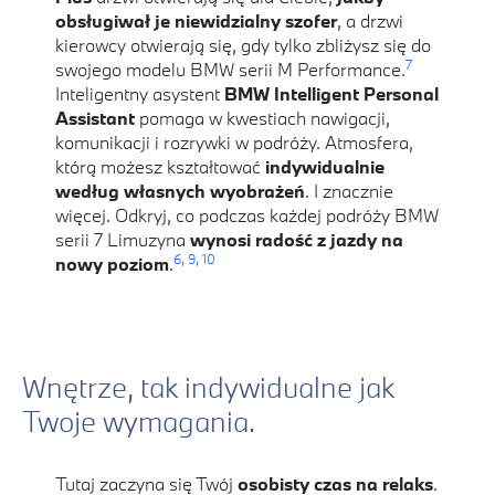
obsługiwał je niewidzialny szofer
, a drzwi
kierowcy otwierają się, gdy tylko zbliżysz się do
7
swojego modelu BMW serii M Performance.
Inteligentny asystent
BMW Intelligent Personal
Assistant
pomaga w kwestiach nawigacji,
komunikacji i rozrywki w podróży. Atmosfera,
którą możesz kształtować
indywidualnie
według własnych wyobrażeń
. I znacznie
więcej. Odkryj, co podczas każdej podróży BMW
serii 7 Limuzyna
wynosi radość z jazdy na
6,
9,
10
nowy poziom
.
Wnętrze, tak indywidualne jak
Twoje wymagania.
Tutaj zaczyna się Twój
osobisty czas na relaks
.