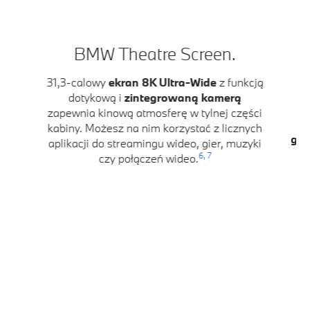
BMW Theatre Screen.
D
31,3-calowy
ekran 8K Ultra-Wide
z funkcją
dotykową i
zintegrowaną kamerą
zapewnia kinową atmosferę w tylnej części
K
kabiny. Możesz na nim korzystać z licznych
głę
aplikacji do streamingu wideo, gier, muzyki
D
6,
7
czy połączeń wideo.
im
k