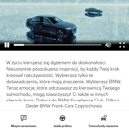
W życiu kierujesz się dążeniem do doskonałości.
Nieustannie poszukujesz inspiracji, by każdy Twój krok
kreował rzeczywistość. Wybierasz tylko te
doświadczenia, które mają znaczenie. Wybierasz BMW.
Teraz emocje, które odczuwasz za kierownicą Twojego
samochodu, mogą towarzyszyć Ci także w innych
sferach życia. Dołącz do BMW Excellence Club. Odkryj
Dealer BMW Frank-Cars Częstochowa.
świat niezapomnianych wydarzeń dostępnych jedynie
dla tych, którzy potrafią wybrać to, co naprawdę się
liczy.
Wizyta serwisowa
Jazda próbna
Samochody używane