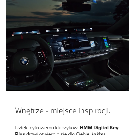
Wnętrze - miejsce inspiracji.
Dzięki cyfrowemu kluczykowi
BMW Digital Key
Plus
drzwi otwierają się dla Ciebie,
jakby