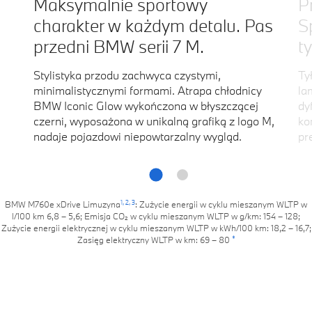
Maksymalnie sportowy
Pr
charakter w każdym detalu. Pas
S
przedni BMW serii 7 M.
ty
Stylistyka przodu zachwyca czystymi,
Ty
minimalistycznymi formami. Atrapa chłodnicy
la
BMW Iconic Glow wykończona w błyszczącej
dy
czerni, wyposażona w unikalną grafiką z logo M,
ko
nadaje pojazdowi niepowtarzalny wygląd.
pr
1,
2,
3
BMW M760e xDrive Limuzyna
: Zużycie energii w cyklu mieszanym WLTP w
l/100 km 6,8 – 5,6; Emisja CO₂ w cyklu mieszanym WLTP w g/km: 154 – 128;
Zużycie energii elektrycznej w cyklu mieszanym WLTP w kWh/100 km: 18,2 – 16,7;
*
Zasięg elektryczny WLTP w km: 69 – 80