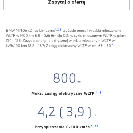
0
Zapytaj o ofertę
2
1
3
2
4
1,
2,
3
BMW M760e xDrive Limuzyna
: Zużycie energii w cyklu mieszanym
3
WLTP w l/100 km 6,8 – 5,6; Emisja CO₂ w cyklu mieszanym WLTP w g/km:
5
154 – 128; Zużycie energii elektrycznej w cyklu mieszanym WLTP w
*
kWh/100 km: 18,2 – 16,7; Zasięg elektryczny WLTP w km: 69 – 80
4
6
0
5
7
0
1
0
6
8
0
0
0
1
km
2
0
1
7
9
1
1
0
1
2
1,
3
Maks. zasięg elektryczny WLTP
3
1
2
8
2
2
1
2
3
4
,
2
(
3
,
9
)
3
3
s
2
3
4
0
5
3
4
4
4
1,
12
Przyspieszenie 0-100 km/h