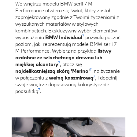
We wnętrzu modelu BMW serii 7 M
Performance otwiera się świat, który został
zaprojektowany zgodnie z Twoimi życzeniami z
wyszukanych materiałów w stylowych
kombinacjach. Ekskluzywny wybór elementów
7
wyposażenia
BMW Individual
pozwala poczuć
poziom, jaki reprezentują modele BMW serii 7
M Performance. Wybierz na przykład
listwy
ozdobne ze szlachetnego drewna lub
7
miękkiej alcantary
, otocz się
7
najdelikatniejszą skórą 'Merino'
, na życzenie
7
w połączeniu z
wełną kaszmirową
, i dopełnij
swoje wnętrze dopasowaną kolorystycznie
7
podsufitką
.