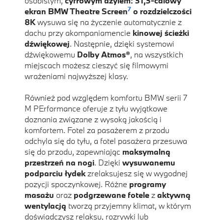
osobistym,
cyfrowym azylem: 31,3-calowy
7
ekran BMW Theatre Screen
o rozdzielczości
8K
wysuwa się na życzenie automatycznie z
dachu przy akompaniamencie
kinowej ścieżki
dźwiękowej
. Następnie, dzięki systemowi
dźwiękowemu
Dolby Atmos®
, na wszystkich
miejscach możesz cieszyć się filmowymi
wrażeniami najwyższej klasy.
Również pod względem komfortu BMW serii 7
M PErformance oferuje z tyłu wyjątkowe
doznania związane z wysoką jakością i
komfortem. Fotel za pasażerem z przodu
odchyla się do tyłu, a fotel pasażera przesuwa
się do przodu, zapewniając
maksymalną
przestrzeń na nogi
. Dzięki
wysuwanemu
podparciu łydek
zrelaksujesz się w wygodnej
pozycji spoczynkowej. Różne
programy
masażu
oraz
podgrzewane fotele
z
aktywną
wentylacją
tworzą przyjemny klimat, w którym
doświadczysz relaksu, rozrywki lub