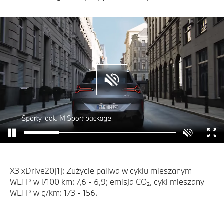
X3 xDrive20[1]: Zużycie paliwa w cyklu mieszanym
WLTP w l/100 km: 7,6 - 6,9; emisja CO₂, cykl mieszany
WLTP w g/km: 173 - 156.