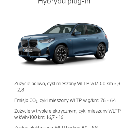
Hybryda plug-in
Zużycie paliwa, cykl mieszany WLTP w l/100 km 3,3
- 2,8
Emisja CO₂, cykl mieszany WLTP w g/km: 76 - 64
Zużycie w trybie elektrycznym, cykl mieszany WLTP
w kWh/100 km: 16,7 - 16
Zasięg elektryczny, WLTP w km: 80 - 88