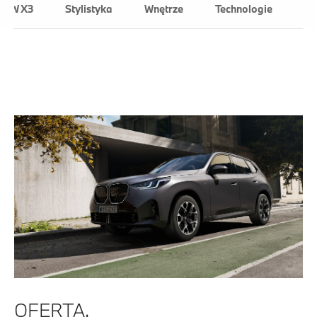
BMW X3
Stylistyka
Wnętrze
Technologie
Dy
OFERTA.