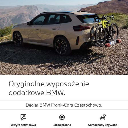
Oryginalne wyposażenie
dodatkowe BMW.
Dealer BMW Frank-Cars Częstochowa.
Przygotuj się do sezonu wiosenno-letniego. Odkryj
oryginalne akcesoria BMW, kompletne koła letnie
BMW oraz serwis kół i opon BMW.
Wizyta serwisowa
Jazda próbna
Samochody używane