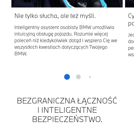
Nie tylko słucha, ale też myśli.
C
po
Inteligentny asystent osobisty BMW umożliwia
intuicyjną obsługę pojazdu. Rozumie więcej
Je
poleceń niż kiedykolwiek dotąd i wspiera Cię we
do
wszystkich kwestiach dotyczących Twojego
pe
BMW.
ws
BEZGRANICZNA ŁĄCZNOŚĆ
I INTELIGENTNE
BEZPIECZEŃSTWO.