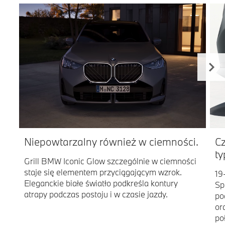
Niepowtarzalny również w ciemności.
Cz
ty
Grill BMW Iconic Glow szczególnie w ciemności
staje się elementem przyciągającym wzrok.
19
Eleganckie białe światło podkreśla kontury
Sp
atrapy podczas postoju i w czasie jazdy.
po
or
po