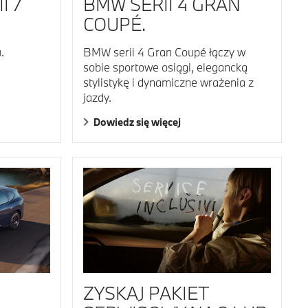
I 7
BMW SERII 4 GRAN
COUPÉ.
.
BMW serii 4 Gran Coupé łączy w
sobie sportowe osiągi, elegancką
stylistykę i dynamiczne wrażenia z
jazdy.
Dowiedz się więcej
ZYSKAJ PAKIET