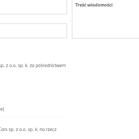
p. z o.o. sp. k. za pośrednictwem
e)
s sp. z o.o. sp. k. na rzecz