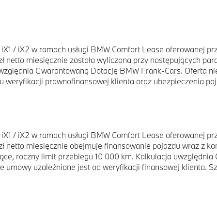
X1 / iX2 w ramach usługi BMW Comfort Lease oferowanej przez
zł netto miesięcznie została wyliczona przy następujących pa
 uwzględnia Gwarantowaną Dotację BMW Frank-Cars. Oferta ni
weryfikacji prawnofinansowej klienta oraz ubezpieczenia poj
X1 / iX2 w ramach usługi BMW Comfort Lease oferowanej przez
zł netto miesięcznie obejmuje finansowanie pojazdu wraz z k
iące, roczny limit przebiegu 10 000 km. Kalkulacja uwzględn
e umowy uzależnione jest od weryfikacji finansowej klienta.