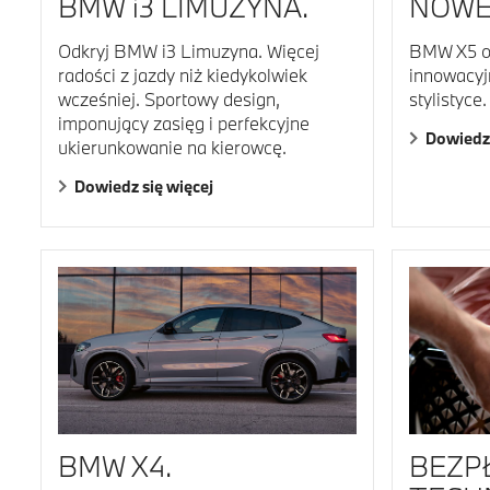
BMW i3 LIMUZYNA.
NOWE
Odkryj BMW i3 Limuzyna. Więcej
BMW X5 of
radości z jazdy niż kiedykolwiek
innowacyj
wcześniej. Sportowy design,
stylistyce.
imponujący zasięg i perfekcyjne
Dowiedz 
ukierunkowanie na kierowcę.
Dowiedz się więcej
BMW X4.
BEZP